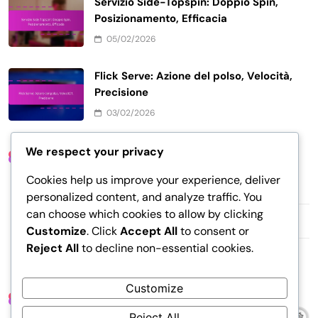
Servizio Side-Topspin: Doppio Spin,
Posizionamento, Efficacia
05/02/2026
Flick Serve: Azione del polso, Velocità,
Precisione
03/02/2026
We respect your privacy
Link
Cookies help us improve your experience, deliver
Mettiti in contatto
personalized content, and analyze traffic. You
can choose which cookies to allow by clicking
Chi siamo
Customize
. Click
Accept All
to consent or
Reject All
to decline non-essential cookies.
Archivio del blog
Customize
Articoli Recenti
Reject All