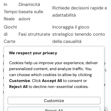
In
Dinamicità
Richiede decisioni rapide e
Tempo
basata sulle
adattabilità
Reale
azioni
Giochi
Incoraggia il gioco
di
Fasi strutturate
strategico tenendo conto
Carte
della casualità
We respect your privacy
Comprendere la meccanica dell’ordine di servizio
Cookies help us improve your experience, deliver
in questi sistemi può migliorare significativamente
personalized content, and analyze traffic. You
l’esperienza e l’efficacia di un giocatore. I giocatori
can choose which cookies to allow by clicking
dovrebbero considerare come l’ordine influisce
Customize
. Click
Accept All
to consent or
sulle loro strategie e adattarsi di conseguenza per
Reject All
to decline non-essential cookies.
massimizzare le loro possibilità di successo.
Customize
Reject All